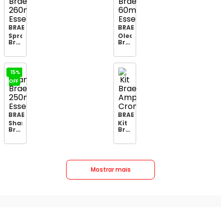
200g
BRAE
BRAE
Spray
Oleo
Brae
Brae
260ml
60ml
Essential
Essential
15%
OFF
BRAE
BRAE
Shampoo
Kit
Brae
Brae
250ml
Ampola
Essential
Cronog.cap.repair
Mostrar mais