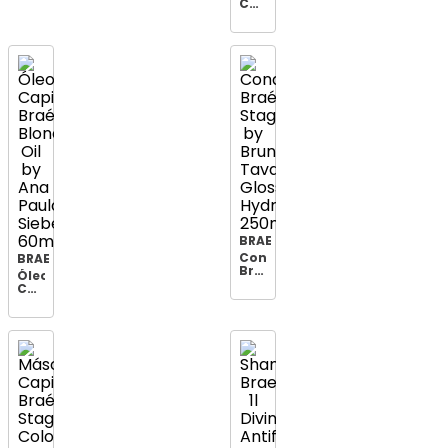
Capilar
Braé
Stages
Bruna
Tavares
Gloss
Hydra
200g
BRAE
Condicionador
BRAE
Braé
Óleo
Stages
Capilar
by
Braé
Bruna
Blonde
Tavares
Oil
Gloss
by
Hydra
Ana
250ml
Paula
Siebert
60ml