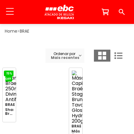
BRAE
Ordenar por
Mais recentes
15%
OFF
BRAE
Shampoo
Brae
250ml
Divine
Antifrizz
BRAE
Máscara