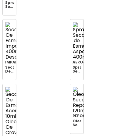
60ml
Spray
Seca
Secante
Rapidin
de
Esmalte
Impala
Pro
Óleo
de
Melaleuca
400ml
IMPALA
AEROJET
Secante
Spray
De
Secante
Esmalte
de
Impala
Esmalte
400ml
Aspa
Desod.esm.
400ml
REPOS
Oleo
Secante
Repos
120ml