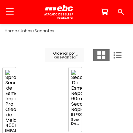
Unhas
Secantes
Ordenar por
Relevância
REPOS
Secante
De
Esmalte
IMPALA
Repos