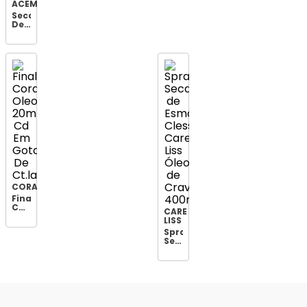
ACEMAR
Secante
De
Esmalte
Acemar
10ml
Oleo
De
Cravo
CORA
Finalizador
Cora
CARE
Oleo
LISS
20ml
Spray
Cd
Secante
Em
de
Gota
Esmalte
De
Cless
Ct.lav
Care
Liss
Óleo
de