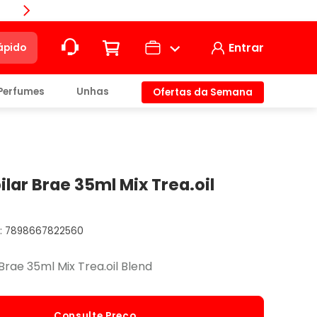
Compra
Entrar
ápido
Perfumes
Unhas
Ofertas da Semana
ção
t)
ilar Brae 35ml Mix Trea.oil
7898667822560
io
Brae 35ml Mix Trea.oil Blend
Consulte Preço