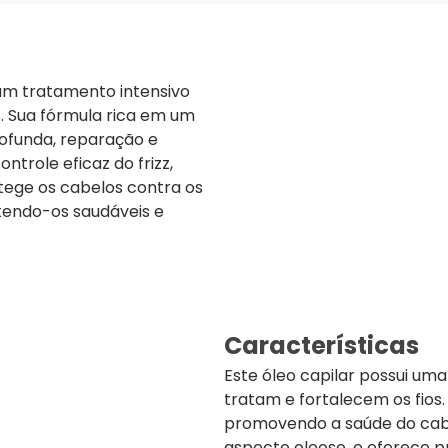
 um tratamento intensivo
. Sua fórmula rica em um
rofunda, reparação e
ntrole eficaz do frizz,
otege os cabelos contra os
tendo-os saudáveis e
Características
Este óleo capilar possui um
tratam e fortalecem os fios
promovendo a saúde do cabe
aspecto oleoso, e oferece 