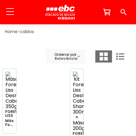
cablos
Ordenar por
Relevância
FOREVER
LISS
Máscara
Forever
Liss
Desmaia
FOREVER