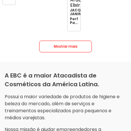
Liss
Desmaia
Cabelo
JACQUES
300ml
JANINE
Perfume
Para
Cabelo
Jac
Janine
120ml
Arab
Mist
Mostrar mais
Al
Arab
Elixir
A EBC é a maior Atacadista de
Cosméticos da América Latina.
Possui a maior variedade de produtos de higiene e
beleza do mercado, além de serviços e
treinamentos especializados para pequenos e
médios varejistas.
Nossa missão é ajudar empreendedores a