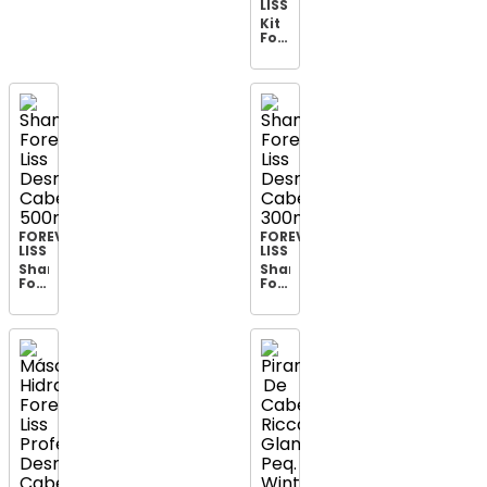
Cabelo
LISS
350g
Kit
Forever
Liss
Desmaia
Cabelo
Shampoo
300ml
+
Máscara
200g
FOREVER
FOREVER
LISS
LISS
Shampoo
Shampoo
Forever
Forever
Liss
Liss
Desmaia
Desmaia
Cabelo
Cabelo
500ml
300ml