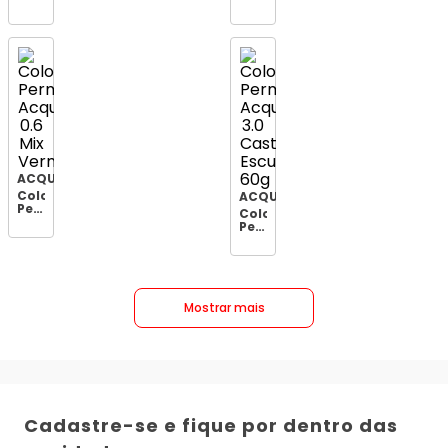
Acquaflora
Acquaflora
5.20
6.1
Castanho
Louro
Claro
Escuro
Irisado
Acinzentado
Intenso
60g
ACQUAFLORA
Coloração
ACQUAFLORA
Permanente
Coloração
Acquaflora
Permanente
0.6
Acquaflora
Mix
3.0
Vermelho
Castanho
Escuro
60g
Mostrar mais
Cadastre-se e fique por dentro das