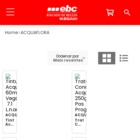
ACQUAFLORA
Ordenar por
Mais recentes
ACQUAFLORA
ACQUAFLORA
Tintura
Tratamento
Acquaflora
Condicionante
60ml
Acquaflora
Vegana
250g
7.1
Pos