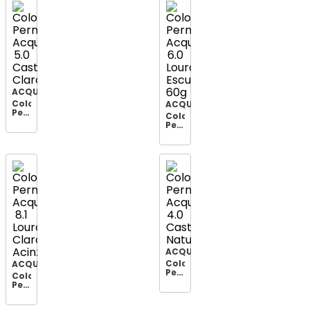
L.n.acin
Progressiv
ACQUAFLORA
Coloração
ACQUAFLORA
Permanente
Coloração
Acquaflora
Permanete
5.0
Acquaflora
Castanho
6.0
Claro
Louro
Escuro
60g
ACQUAFLORA
Coloração
ACQUAFLORA
Permanente
Coloração
Acquaflora
Permanente
4.0
Acquaflora
Castanho
8.1
Natural