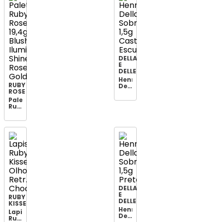
It
Ocean
Eyes
DELLA
E
DELLE
Henna
RUBY
Della&dell
ROSE
Sobrancelh
1,5g
Paleta
Castanho
Ruby
Escuro
Rose
19,4g
Blush
Ilumi
Shine
Rose
Gold
DELLA
E
RUBY
DELLE
KISSES
Henna
Lapis
Della&dell
Ruby