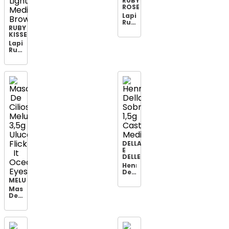
RUBY
ROSE
Lapis
Ruby
RUBY
Rose
KISSES
Eye
Catching
Lapis
Hbe2400
Ruby
Kisse
Mad
P
Sobran
Light
Medium
Brown
DELLA
E
DELLE
Henna
Della&dell
Sobrancelh
MELU
1,5g
Mascara
Castanho
De
Medio
Cilios
Melu
3,5g
Uluca
Flick