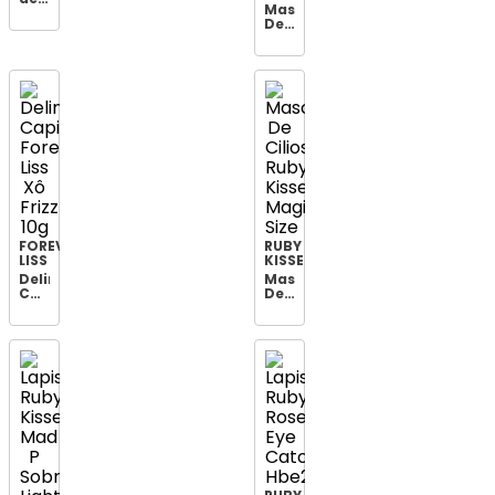
Mascara
Lábios
De
Ruby
Cilios
Kisses
Melu
Ultra
6ml
Easy
Sobran.luluca
Red
Brow
It
Up
Incol
FOREVER
RUBY
LISS
KISSES
Delineador
Mascara
Capilar
De
Forever
Cilios
Liss
Ruby
Xô
Kisse
Frizz
Magic
10g
Size