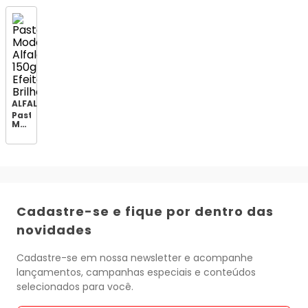
Com
Com
Filtro
Filtro
Solar
Solar
ALFALOOKS
Pasta
Modeladora
Alfalooks
150g
Efeito
Brilho
Cadastre-se e fique por dentro das
novidades
Cadastre-se em nossa newsletter e acompanhe
lançamentos, campanhas especiais e conteúdos
selecionados para você.