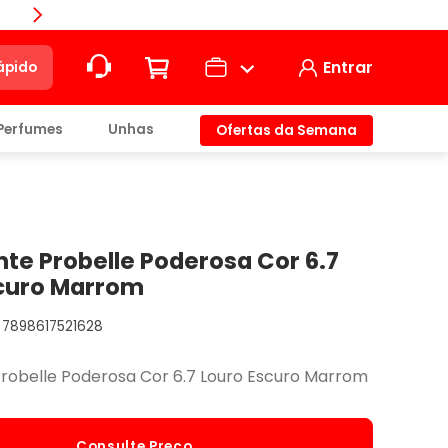
Compra
Entrar
ápido
Perfumes
Unhas
Ofertas da Semana
ção
t)
nte Probelle Poderosa Cor 6.7
scuro Marrom
7898617521628
io
Probelle Poderosa Cor 6.7 Louro Escuro Marrom
Consulte Preço