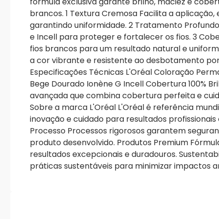
fórmula exclusiva garante brilho, maciez e cobe
brancos. 1 Textura Cremosa Facilita a aplicação,
garantindo uniformidade. 2 Tratamento Profund
e Incell para proteger e fortalecer os fios. 3 Co
fios brancos para um resultado natural e unifo
a cor vibrante e resistente ao desbotamento po
Especificações Técnicas L'Oréal Coloração Perm
Bege Dourado Ionène G Incell Cobertura 100% Bri
avançada que combina cobertura perfeita e cuida
Sobre a marca L'Oréal L'Oréal é referência mun
inovação e cuidado para resultados profissionais 
Processo Processos rigorosos garantem seguran
produto desenvolvido. Produtos Premium Fórmu
resultados excepcionais e duradouros. Sustent
práticas sustentáveis para minimizar impactos a