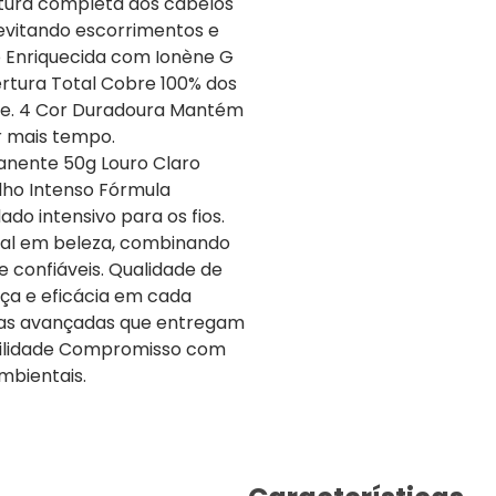
rtura completa dos cabelos
 evitando escorrimentos e
o Enriquecida com Ionène G
bertura Total Cobre 100% dos
rme. 4 Cor Duradoura Mantém
r mais tempo.
anente 50g Louro Claro
lho Intenso Fórmula
do intensivo para os fios.
dial em beleza, combinando
e confiáveis. Qualidade de
ça e eficácia em cada
las avançadas que entregam
abilidade Compromisso com
mbientais.