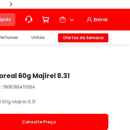
Compra
Entrar
ápido
Perfumes
Unhas
Ofertas da Semana
ção
t)
oreal 60g Majirel 8.31
7908785470304
io
 60g Majirel 8.31
Consulte Preço