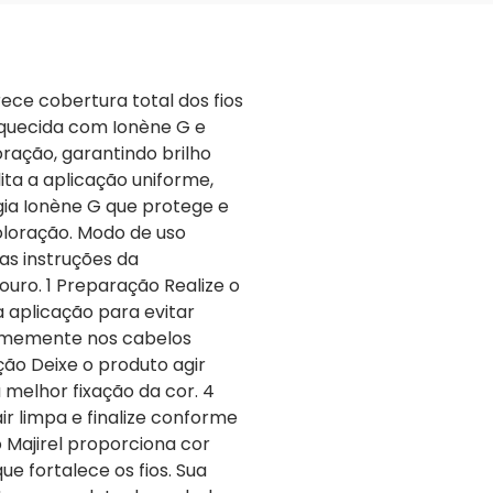
rece cobertura total dos fios
iquecida com Ionène G e
oração, garantindo brilho
ita a aplicação uniforme,
gia Ionène G que protege e
oloração. Modo de uso
as instruções da
ro. 1 Preparação Realize o
 aplicação para evitar
formemente nos cabelos
ção Deixe o produto agir
elhor fixação da cor. 4
 limpa e finalize conforme
o Majirel proporciona cor
e fortalece os fios. Sua