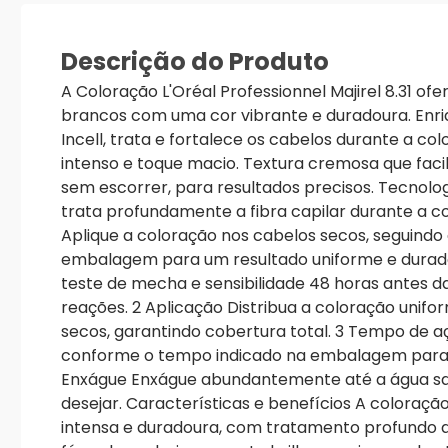
Descrição do Produto
A Coloração L'Oréal Professionnel Majirel 8.31 ofe
brancos com uma cor vibrante e duradoura. Enr
Incell, trata e fortalece os cabelos durante a col
intenso e toque macio. Textura cremosa que facil
sem escorrer, para resultados precisos. Tecnolo
trata profundamente a fibra capilar durante a c
Aplique a coloração nos cabelos secos, seguindo 
embalagem para um resultado uniforme e duradou
teste de mecha e sensibilidade 48 horas antes da
reações. 2 Aplicação Distribua a coloração uni
secos, garantindo cobertura total. 3 Tempo de a
conforme o tempo indicado na embalagem para m
Enxágue Enxágue abundantemente até a água sair
desejar. Características e benefícios A coloraçã
intensa e duradoura, com tratamento profundo qu