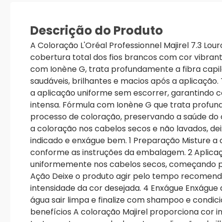
Descrição do Produto
A Coloração L'Oréal Professionnel Majirel 7.3 Lo
cobertura total dos fios brancos com cor vibrant
com Ionène G, trata profundamente a fibra capila
saudáveis, brilhantes e macios após a aplicação.
a aplicação uniforme sem escorrer, garantindo c
intensa. Fórmula com Ionène G que trata profun
processo de coloração, preservando a saúde do 
a coloração nos cabelos secos e não lavados, d
indicado e enxágue bem. 1 Preparação Misture a
conforme as instruções da embalagem. 2 Aplicaç
uniformemente nos cabelos secos, começando pe
Ação Deixe o produto agir pelo tempo recomend
intensidade da cor desejada. 4 Enxágue Enxágu
água sair limpa e finalize com shampoo e condici
benefícios A coloração Majirel proporciona cor i