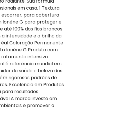
o radiante. Sua fórmula
ssionais em casa. 1 Textura
 escorrer, para cobertura
m Ionène G para proteger e
re até 100% dos fios brancos
a intensidade e o brilho da
Oréal Coloração Permanente
nto Ionène G Produto com
 tratamento intensivo
éal é referência mundial em
uidar da saúde e beleza dos
tém rigorosos padrões de
uros. Excelência em Produtos
 para resultados
tável A marca investe em
ambientais e promover a