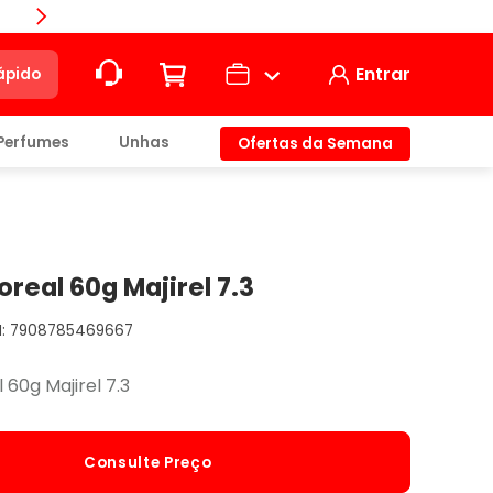
Compra
Entrar
ápido
Perfumes
Unhas
Ofertas da Semana
ção
t)
oreal 60g Majirel 7.3
7908785469667
io
 60g Majirel 7.3
Consulte Preço