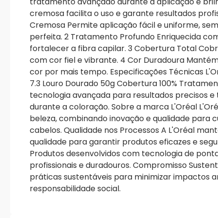
tratamento avançado durante a aplicação e brilh
cremosa facilita o uso e garante resultados profi
Cremosa Permite aplicação fácil e uniforme, sem
perfeita. 2 Tratamento Profundo Enriquecida co
fortalecer a fibra capilar. 3 Cobertura Total Cob
com cor fiel e vibrante. 4 Cor Duradoura Mantém 
cor por mais tempo. Especificações Técnicas L'
7.3 Louro Dourado 50g Cobertura 100% Tratame
tecnologia avançada para resultados precisos e
durante a coloração. Sobre a marca L'Oréal L'Or
beleza, combinando inovação e qualidade para c
cabelos. Qualidade nos Processos A L'Oréal man
qualidade para garantir produtos eficazes e seg
Produtos desenvolvidos com tecnologia de ponta
profissionais e duradouros. Compromisso Susten
práticas sustentáveis para minimizar impactos 
responsabilidade social.