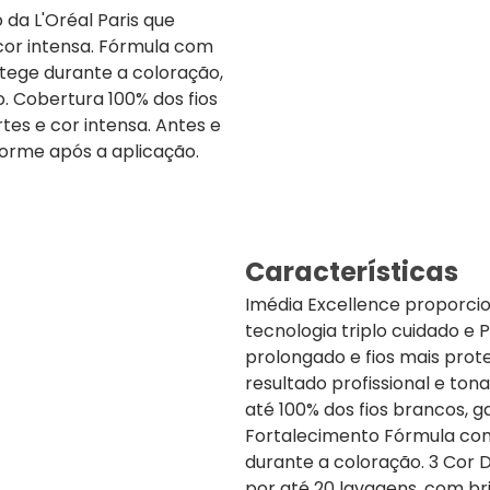
da L'Oréal Paris que
cor intensa. Fórmula com
otege durante a coloração,
. Cobertura 100% dos fios
es e cor intensa. Antes e
forme após a aplicação.
Características
Imédia Excellence proporcio
tecnologia triplo cuidado e 
prolongado e fios mais prot
resultado profissional e ton
até 100% dos fios brancos, g
Fortalecimento Fórmula com 
durante a coloração. 3 Cor
por até 20 lavagens, com bri