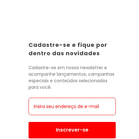
Cadastre-se e fique por
Toda a categoria
Toda a categoria
Toda a categoria
Toda a categoria
Toda a categoria
Toda a categoria
Toda a categoria
dentro das novidades
Cadastre-se em nossa newsletter e
acompanhe lançamentos, campanhas
especiais e conteúdos selecionados
para você.
Inscrever-se