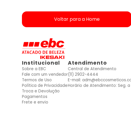
Voltar para a Home
ver produtos dessas Marcas
ver produtos dessas Marcas
ver produtos dessas Marcas
ver produtos dessas Marcas
ver produtos dessas Marcas
ver produtos dessas Marcas
ver produtos dessas Marcas
Mais vendidos
Mais vendidos
Mais vendidos
Mais vendidos
Mais vendidos
Mais vendidos
Mais vendidos
Institucional
Atendimento
Sobre a EBC
Central de Atendimento
Fale com um vendedor
(11) 2902-4444
Termos de Uso
E-mail: adm@ebccosmeticos.c
Política de Privacidade
Horário de Atendimento: Seg. a 
Troca e Devolução
Pagamentos
Frete e envio