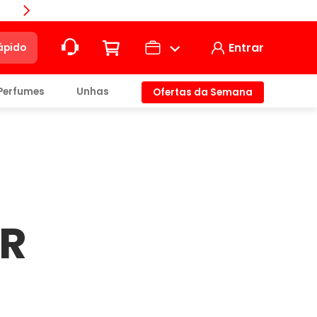
Compra
Entrar
ápido
Perfumes
Unhas
Ofertas da Semana
ção
t)
AR
io