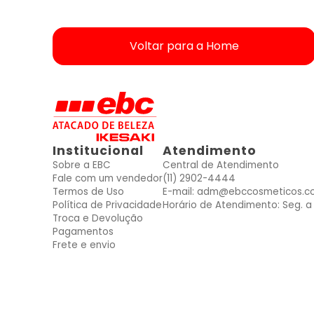
Voltar para a Home
ver produtos dessas Marcas
ver produtos dessas Marcas
ver produtos dessas Marcas
ver produtos dessas Marcas
ver produtos dessas Marcas
ver produtos dessas Marcas
ver produtos dessas Marcas
Mais vendidos
Mais vendidos
Mais vendidos
Mais vendidos
Mais vendidos
Mais vendidos
Mais vendidos
Institucional
Atendimento
Sobre a EBC
Central de Atendimento
Fale com um vendedor
(11) 2902-4444
Termos de Uso
E-mail: adm@ebccosmeticos.c
Política de Privacidade
Horário de Atendimento: Seg. a 
Troca e Devolução
Pagamentos
Frete e envio