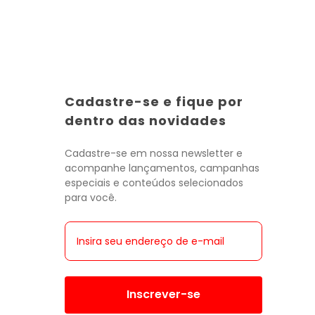
Cadastre-se e fique por
Toda a categoria
Toda a categoria
Toda a categoria
Toda a categoria
Toda a categoria
Toda a categoria
Toda a categoria
dentro das novidades
Cadastre-se em nossa newsletter e
acompanhe lançamentos, campanhas
especiais e conteúdos selecionados
para você.
Inscrever-se