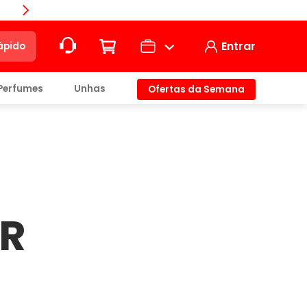
Entrar
ápido
Perfumes
Unhas
Ofertas da Semana
ção
t)
AR
io