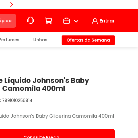
Compra
Entrar
ápido
Perfumes
Unhas
Ofertas da Semana
ção
t)
 Líquido Johnson's Baby
na Camomila 400ml
7891010256814
io
uido Johnson's Baby Glicerina Camomila 400ml
Consulte Preço