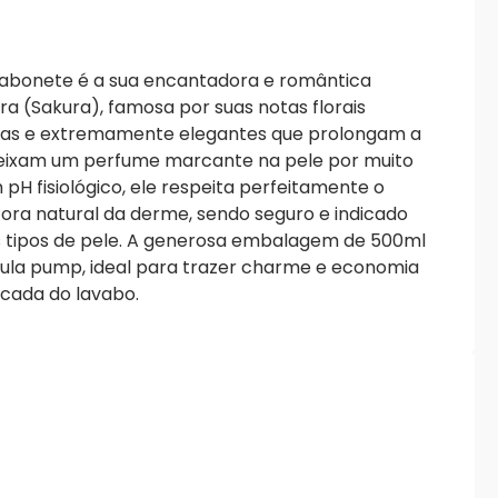
 sabonete é a sua encantadora e romântica
ira (Sakura), famosa por suas notas florais
das e extremamente elegantes que prolongam a
eixam um perfume marcante na pele por muito
H fisiológico, ele respeita perfeitamente o
etora natural da derme, sendo seguro e indicado
os tipos de pele. A generosa embalagem de 500ml
ula pump, ideal para trazer charme e economia
ncada do lavabo.