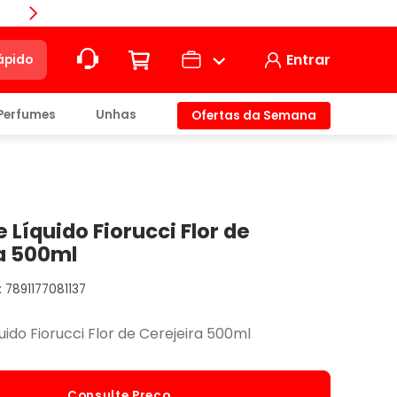
Compra
Entrar
ápido
Perfumes
Unhas
Ofertas da Semana
ção
t)
 Líquido Fiorucci Flor de
a 500ml
7891177081137
io
ido Fiorucci Flor de Cerejeira 500ml
Consulte Preço