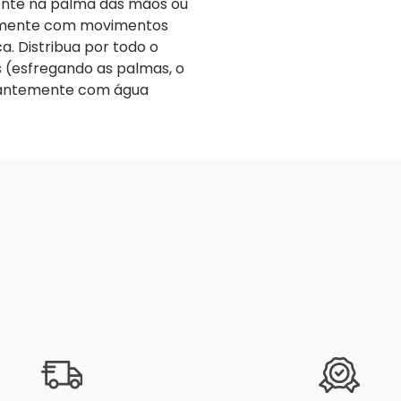
mente na palma das mãos ou
emente com movimentos
. Distribua por todo o
s (esfregando as palmas, o
ndantemente com água