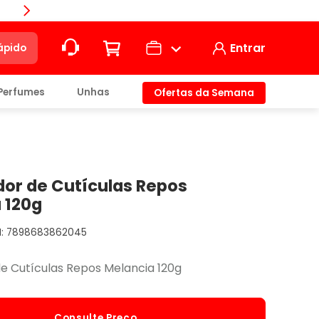
Compra
Entrar
ápido
Perfumes
Unhas
Ofertas da Semana
ção
t)
or de Cutículas Repos
 120g
7898683862045
io
 Cutículas Repos Melancia 120g
Consulte Preço