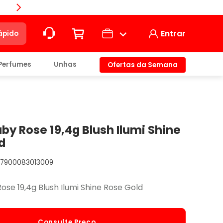
Compra
Entrar
ápido
Perfumes
Unhas
Ofertas da Semana
ção
t)
uby Rose 19,4g Blush Ilumi Shine
d
7900083013009
io
ose 19,4g Blush Ilumi Shine Rose Gold
Consulte Preço