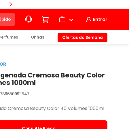
Compra
Entrar
ápido
Perfumes
Unhas
Ofertas da Semana
ção
LOR
t)
igenada Cremosa Beauty Color
mes 1000ml
7896509911847
io
ada Cremosa Beauty Color 40 Volumes 1000ml
Consulte Preço