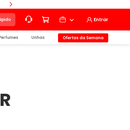
Compra
Entrar
ápido
Perfumes
Unhas
Ofertas da Semana
ção
t)
AR
io