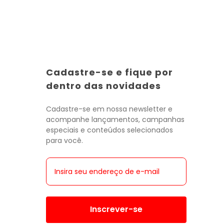
Cadastre-se e fique por
Toda a categoria
Toda a categoria
Toda a categoria
Toda a categoria
Toda a categoria
Toda a categoria
Toda a categoria
dentro das novidades
Cadastre-se em nossa newsletter e
acompanhe lançamentos, campanhas
especiais e conteúdos selecionados
para você.
Inscrever-se