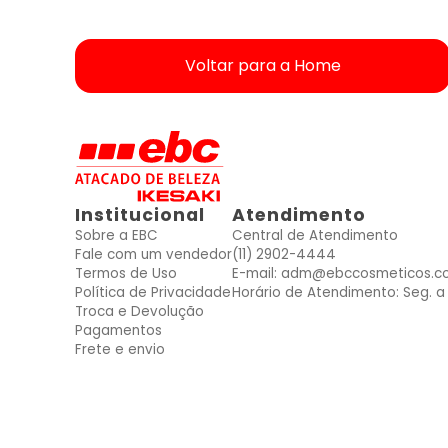
Voltar para a Home
ver produtos dessas Marcas
ver produtos dessas Marcas
ver produtos dessas Marcas
ver produtos dessas Marcas
ver produtos dessas Marcas
ver produtos dessas Marcas
ver produtos dessas Marcas
Mais vendidos
Mais vendidos
Mais vendidos
Mais vendidos
Mais vendidos
Mais vendidos
Mais vendidos
Institucional
Atendimento
Sobre a EBC
Central de Atendimento
Fale com um vendedor
(11) 2902-4444
Termos de Uso
E-mail: adm@ebccosmeticos.c
Política de Privacidade
Horário de Atendimento: Seg. a 
Troca e Devolução
Pagamentos
Frete e envio