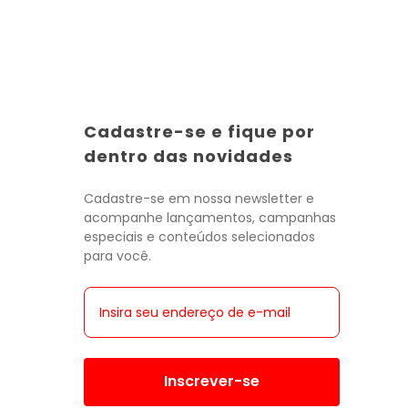
Cadastre-se e fique por
Toda a categoria
Toda a categoria
Toda a categoria
Toda a categoria
Toda a categoria
Toda a categoria
Toda a categoria
dentro das novidades
Cadastre-se em nossa newsletter e
acompanhe lançamentos, campanhas
especiais e conteúdos selecionados
para você.
Inscrever-se