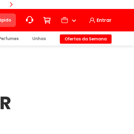
Compra
Entrar
ápido
Perfumes
Unhas
Ofertas da Semana
ção
t)
AR
io