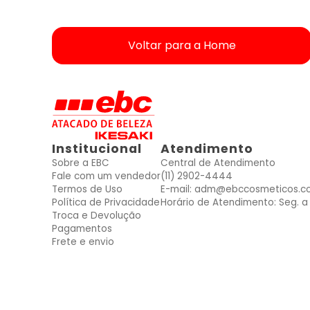
Voltar para a Home
ver produtos dessas Marcas
ver produtos dessas Marcas
ver produtos dessas Marcas
ver produtos dessas Marcas
ver produtos dessas Marcas
ver produtos dessas Marcas
ver produtos dessas Marcas
Mais vendidos
Mais vendidos
Mais vendidos
Mais vendidos
Mais vendidos
Mais vendidos
Mais vendidos
Institucional
Atendimento
Sobre a EBC
Central de Atendimento
Fale com um vendedor
(11) 2902-4444
Termos de Uso
E-mail: adm@ebccosmeticos.c
Política de Privacidade
Horário de Atendimento: Seg. a 
Troca e Devolução
Pagamentos
Frete e envio