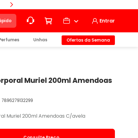
Compra
Entrar
ápido
Perfumes
Unhas
Ofertas da Semana
ção
t)
rporal Muriel 200ml Amendoas
7896279132299
io
al Muriel 200ml Amendoas C/avela
Consulte Preço