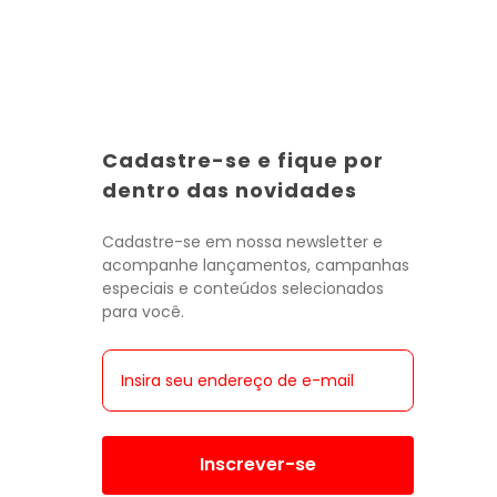
Cadastre-se e fique por
Toda a categoria
Toda a categoria
Toda a categoria
Toda a categoria
Toda a categoria
Toda a categoria
Toda a categoria
dentro das novidades
Cadastre-se em nossa newsletter e
acompanhe lançamentos, campanhas
especiais e conteúdos selecionados
para você.
Inscrever-se