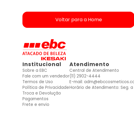
Voltar para a Home
ver produtos dessas Marcas
ver produtos dessas Marcas
ver produtos dessas Marcas
ver produtos dessas Marcas
ver produtos dessas Marcas
ver produtos dessas Marcas
ver produtos dessas Marcas
Mais vendidos
Mais vendidos
Mais vendidos
Mais vendidos
Mais vendidos
Mais vendidos
Mais vendidos
Institucional
Atendimento
Sobre a EBC
Central de Atendimento
Fale com um vendedor
(11) 2902-4444
Termos de Uso
E-mail: adm@ebccosmeticos.c
Política de Privacidade
Horário de Atendimento: Seg. a 
Troca e Devolução
Pagamentos
Frete e envio