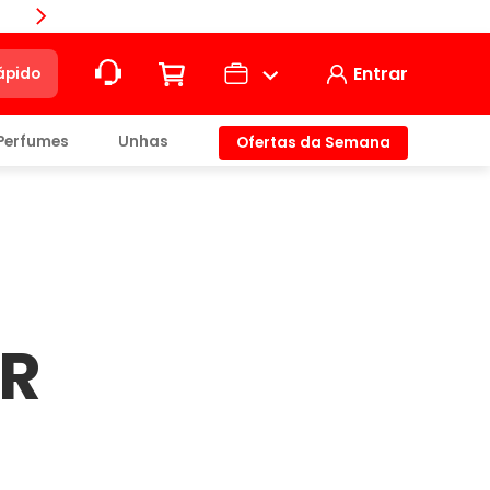
Compra
Entrar
ápido
Perfumes
Unhas
Ofertas da Semana
ção
t)
AR
io