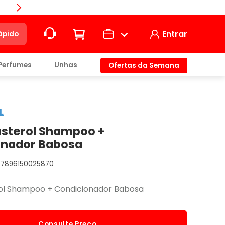
Compra
Entrar
ápido
Perfumes
Unhas
Ofertas da Semana
ção
L
t)
asterol Shampoo +
onador Babosa
7896150025870
io
ol Shampoo + Condicionador Babosa
Consulte Preço