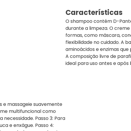
Características
O shampoo contém D-Panteno
durante a limpeza. O creme m
formas, como máscara, cond
flexibilidade no cuidado. A 
aminoácidos e enzimas que
A composição livre de paraf
ideal para uso antes e após
os e massageie suavemente
reme multifuncional como
a necessidade. Passo 3: Para
uca e enxágue. Passo 4: