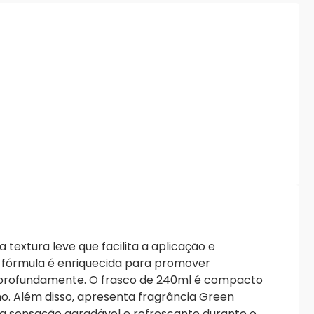
 textura leve que facilita a aplicação e
a fórmula é enriquecida para promover
 profundamente. O frasco de 240ml é compacto
no. Além disso, apresenta fragrância Green
a sensação agradável e refrescante durante o