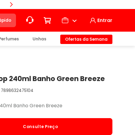
Compra
Entrar
ápido
Perfumes
Unhas
Ofertas da Semana
ção
t)
op 240ml Banho Green Breeze
7898632475104
io
240ml Banho Green Breeze
Consulte Preço