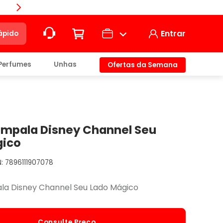
Compra
Entrar
ápido
Perfumes
Unhas
Ofertas da Semana
ção
t)
Impala Disney Channel Seu
gico
7896111907078
io
la Disney Channel Seu Lado Mágico
Consulte Preço