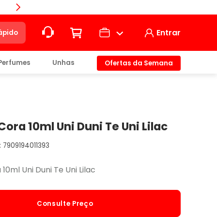
Compra
Entrar
ápido
Perfumes
Unhas
Ofertas da Semana
ção
t)
ora 10ml Uni Duni Te Uni Lilac
7909194011393
io
10ml Uni Duni Te Uni Lilac
Consulte Preço