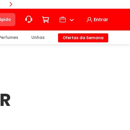
Entrar
ápido
Perfumes
Unhas
Ofertas da Semana
ção
t)
AR
io