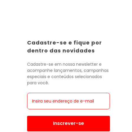
Cadastre-se e fique por
Toda a categoria
Toda a categoria
Toda a categoria
Toda a categoria
Toda a categoria
Toda a categoria
Toda a categoria
dentro das novidades
Cadastre-se em nossa newsletter e
acompanhe lançamentos, campanhas
especiais e conteúdos selecionados
para você.
Inscrever-se