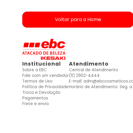
Voltar para a Home
ver produtos dessas Marcas
ver produtos dessas Marcas
ver produtos dessas Marcas
ver produtos dessas Marcas
ver produtos dessas Marcas
ver produtos dessas Marcas
ver produtos dessas Marcas
Mais vendidos
Mais vendidos
Mais vendidos
Mais vendidos
Mais vendidos
Mais vendidos
Mais vendidos
Institucional
Atendimento
Sobre a EBC
Central de Atendimento
Fale com um vendedor
(11) 2902-4444
Termos de Uso
E-mail: adm@ebccosmeticos.c
Política de Privacidade
Horário de Atendimento: Seg. a 
Troca e Devolução
Pagamentos
Frete e envio