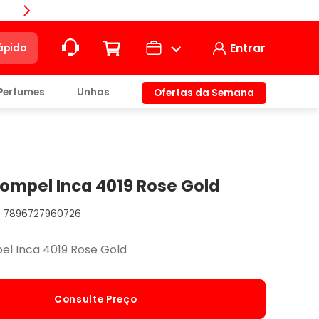
Compra
Entrar
ápido
Perfumes
Unhas
Ofertas da Semana
ção
t)
ompel Inca 4019 Rose Gold
7896727960726
io
l Inca 4019 Rose Gold
Consulte Preço