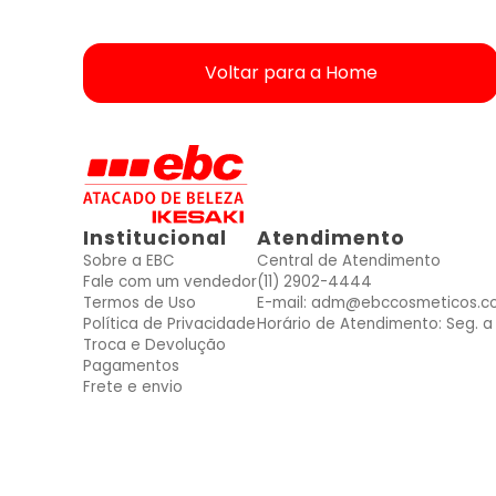
Voltar para a Home
ver produtos dessas Marcas
ver produtos dessas Marcas
ver produtos dessas Marcas
ver produtos dessas Marcas
ver produtos dessas Marcas
ver produtos dessas Marcas
ver produtos dessas Marcas
Mais vendidos
Mais vendidos
Mais vendidos
Mais vendidos
Mais vendidos
Mais vendidos
Mais vendidos
Institucional
Atendimento
Sobre a EBC
Central de Atendimento
Fale com um vendedor
(11) 2902-4444
Termos de Uso
E-mail: adm@ebccosmeticos.c
Política de Privacidade
Horário de Atendimento: Seg. a 
Troca e Devolução
Pagamentos
Frete e envio