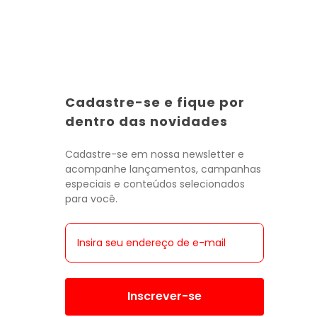
Cadastre-se e fique por
Toda a categoria
Toda a categoria
Toda a categoria
Toda a categoria
Toda a categoria
Toda a categoria
Toda a categoria
dentro das novidades
Cadastre-se em nossa newsletter e
acompanhe lançamentos, campanhas
especiais e conteúdos selecionados
para você.
Inscrever-se