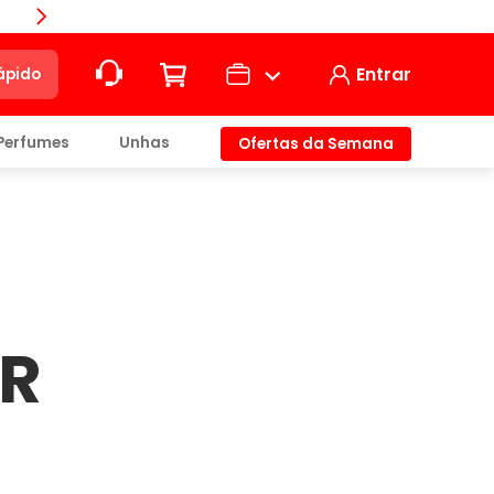
Entrar
ápido
Perfumes
Unhas
Ofertas da Semana
ção
t)
AR
io