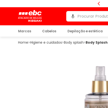
com
CNPJ
Procurar Produtos
Marcas
Cabelos
Depilação e estética
Higiene e cuidados
Body splash
Body Splash 
Marcas em
Marcas em
Marcas em
Marcas em
Marcas em
Marcas em
Marcas em
Alisamento e
Ceras e cremes
Chapas e pranch
Cuidados pessoai
Labios
Feminino
Alicates e
destaque
destaque
destaque
destaque
destaque
destaque
destaque
relaxamento
depilatorios
cortadores
Ver todos
Absorventes
Batom
Colonia
Selagem
Cera
Alicate
Lenco umedecido
Hidratante
Eau de Toilette (Ed
Botox
Creme
Tesoura
ver todos
Gloss
Kit
ver todos
ver todos
Máquinas de cort
Cortador
Acessórios
ver todos
ver todos
Acessórios
Acessórios
ver todos
Ver todos
Acessórios
ver todos
Acessórios
ver todos
ver todos
Acessórios
ver todos
ver todos
ver todos