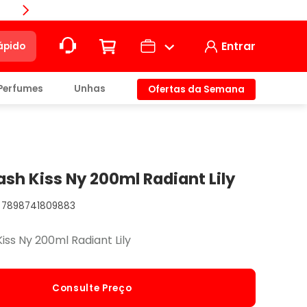
Compra
Entrar
ápido
Perfumes
Unhas
Ofertas da Semana
ção
t)
ash Kiss Ny 200ml Radiant Lily
7898741809883
io
iss Ny 200ml Radiant Lily
Consulte Preço