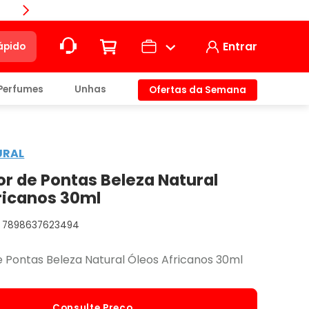
Compra
Entrar
ápido
Perfumes
Unhas
Ofertas da Semana
ção
URAL
t)
r de Pontas Beleza Natural
ricanos 30ml
7898637623494
io
 Pontas Beleza Natural Óleos Africanos 30ml
Consulte Preço