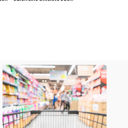
o
Cachos Kids
Hidratação 300ml