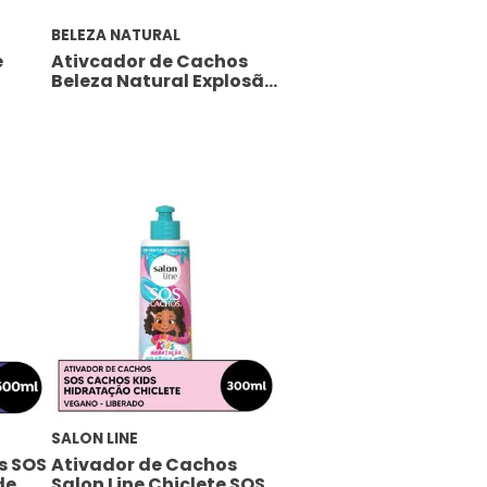
BELEZA NATURAL
e
Ativcador de Cachos
Beleza Natural Explosão
de Babosa 300ml
SALON LINE
s SOS
Ativador de Cachos
de
Salon Line Chiclete SOS