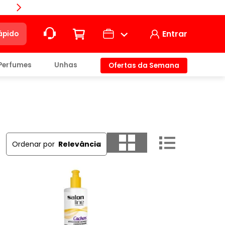
Compra
Entrar
ápido
Perfumes
Unhas
Ofertas da Semana
ção
t)
Ordenar por
Relevância
io