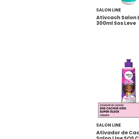
ÓLEO
SALON LINE
PERFUME PARA CABELO
PÓ
Ativcach Salon 
300ml Sos Leve
POMADA
PRIMER
PROTETOR TÉRMICO
REPARADOR PONTAS
SÉRUM
SPRAY
UMIDIFICADOR CACHOS
SALON LINE
Ativador de Ca
Salon Line SOS 