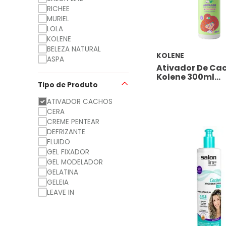
RICHEE
MURIEL
LOLA
KOLENE
BELEZA NATURAL
KOLENE
ASPA
Ativador De Ca
ver produtos dessas Marcas
ver produtos dessas Marcas
ver produtos dessas Marcas
ver produtos dessas Marcas
ver produtos dessas Marcas
ver produtos dessas Marcas
ver produtos dessas Marcas
Kolene 300ml
Mais vendidos
Mais vendidos
Mais vendidos
Mais vendidos
Mais vendidos
Mais vendidos
Mais vendidos
Cachinhos
Tipo de Produto
ATIVADOR CACHOS
CERA
CREME PENTEAR
DEFRIZANTE
FLUIDO
GEL FIXADOR
GEL MODELADOR
GELATINA
GELEIA
LEAVE IN
MODELADOR DE
CACHOS
MOUSSE