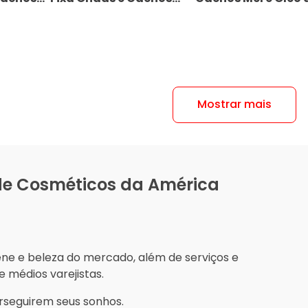
em Ação
200ml
Argan Restauraçã
Extrema Salon Line
500ml
Mostrar mais
 de Cosméticos da América
ene e beleza do mercado, além de serviços e
 médios varejistas.
rseguirem seus sonhos.