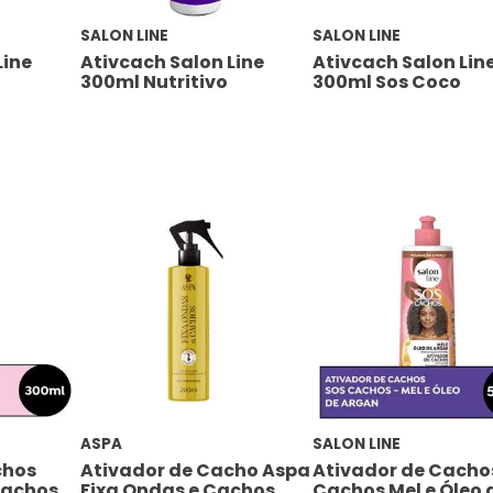
SALON LINE
SALON LINE
Line
Ativcach Salon Line
Ativcach Salon Lin
300ml Nutritivo
300ml Sos Coco
ASPA
SALON LINE
chos
Ativador de Cacho Aspa
Ativador de Cacho
Cachos
Fixa Ondas e Cachos
Cachos Mel e Óleo 