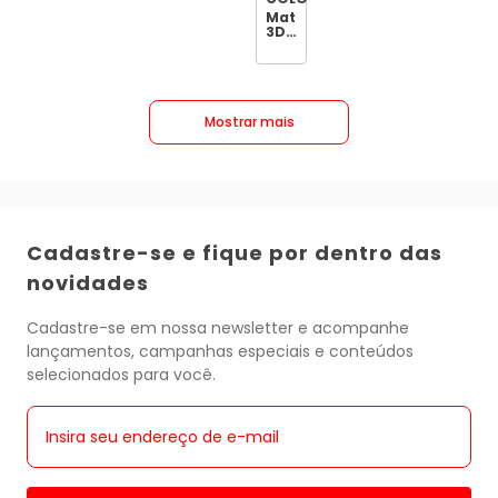
Castanho
Claro
Matizador
100ml
3D
Magic
Color
Morena
Iluminada
Doce
de
Mostrar mais
Leite
100ml
Cadastre-se e fique por dentro das
novidades
Cadastre-se em nossa newsletter e acompanhe
lançamentos, campanhas especiais e conteúdos
selecionados para você.