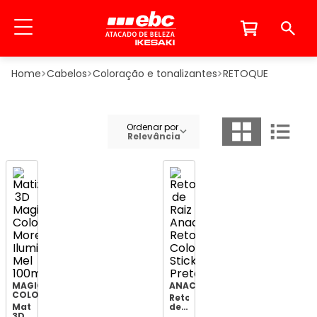
Cabelos
Coloração e tonalizantes
RETOQUE
Ordenar por
Relevância
MAGIC
ANACONDA
COLOR
Retoque
Matizador
de
3D
Raiz