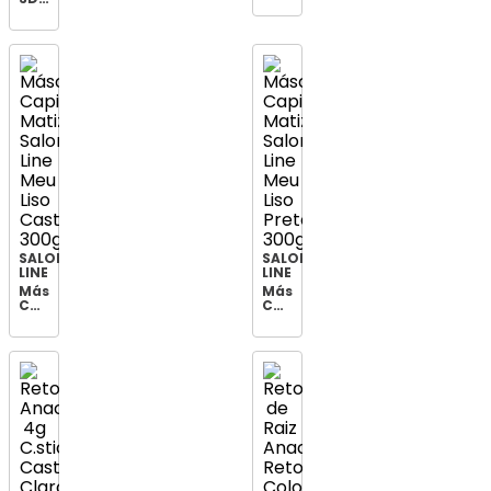
Magic
Anaconda
Color
Retok
Morena
Color
Iluminada
Stick
Mel
Preto
100ml
SALON
SALON
LINE
LINE
Máscara
Máscara
Capilar
Capilar
Matizadora
Matizadora
Salon
Salon
Line
Line
Meu
Meu
Liso
Liso
Castanho
Preto
300g
300g