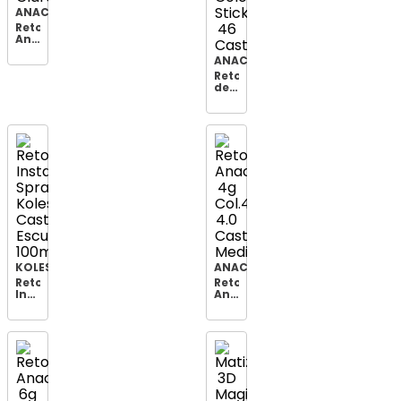
ANACONDA
Retoque
Anaconda
4g
ANACONDA
C.stick
Castanho
Retoque
Claro
de
Raiz
Anaconda
Retok
Color
Stick
46
Castanho
KOLESTON
ANACONDA
Retoque
Retoque
Instantâneo
Anaconda
Spray
4g
Koleston
Col.4g
Castanho
4.0
Escuro
Castanho
100ml
Medio