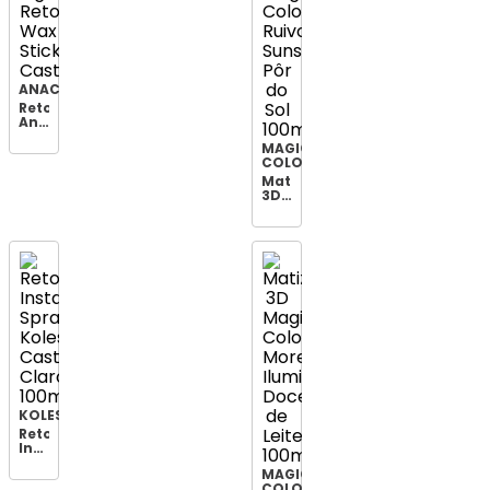
ANACONDA
Retoque
Anaconda
6g
MAGIC
Retok
COLOR
Wax
Stick
Matizador
Castanho
3D
Magic
Color
Ruivo
Sunset
Pôr
do
Sol
100ml
KOLESTON
Retoque
Instantâneo
Spray
MAGIC
Koleston
COLOR